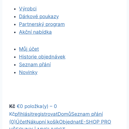
Výrobci
Dárkové poukazy
Partnerský program
Akční nabídka
Můj účet
Historie objednávek
Seznam přání
Novinky
Kč
€
0 položka(y) – 0
Kč
přihlásit
registrovat
Domů
Seznam přání
(0)
Účet
Nákupní košík
Objednat
E-SHOP PRO