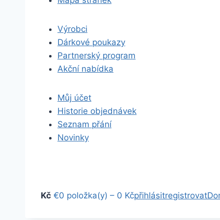
Mapa stránek
Výrobci
Dárkové poukazy
Partnerský program
Akční nabídka
Můj účet
Historie objednávek
Seznam přání
Novinky
Kč
€
0 položka(y) – 0 Kč
přihlásit
registrovat
Do