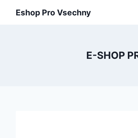
Přeskočit
Eshop Pro Vsechny
na
obsah
E-SHOP P