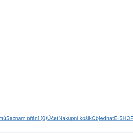
mů
Seznam přání (0)
Účet
Nákupní košík
Objednat
E-SHOP