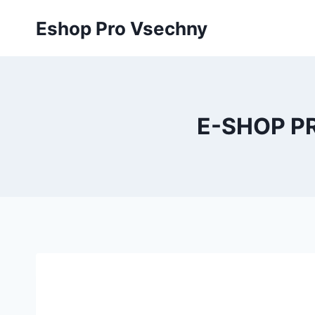
Přeskočit
Eshop Pro Vsechny
na
obsah
E-SHOP P