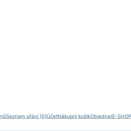
mů
Seznam přání (0)
Účet
Nákupní košík
Objednat
E-SHOP