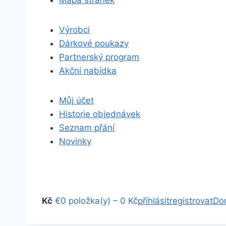
Mapa stránek
Výrobci
Dárkové poukazy
Partnerský program
Akční nabídka
Můj účet
Historie objednávek
Seznam přání
Novinky
Kč
€
0 položka(y) – 0 Kč
přihlásit
registrovat
Do